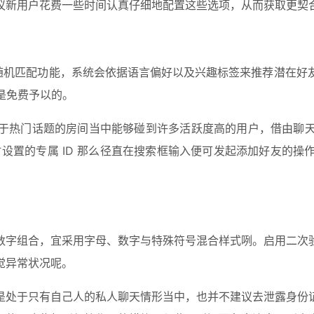
议新用户花费一些时间认真仔细地配置这些选项，从而获取更契
的随机匹配功能，系统会依据语言偏好以及兴趣标签来推荐潜在好
是免费予以的。
于热门话题的房间当中能够碰到许多活跃度高的用户，借由聊天
时设置的专属 ID 那么径直在搜索框输入便可发起添加好友的
数字组合，宜采用字母、数字与特殊符号混合样式咧。启用二次
觉异常状况呢。
是处于只有自己人的私人聊天情形当中，也并不建议去泄露身份