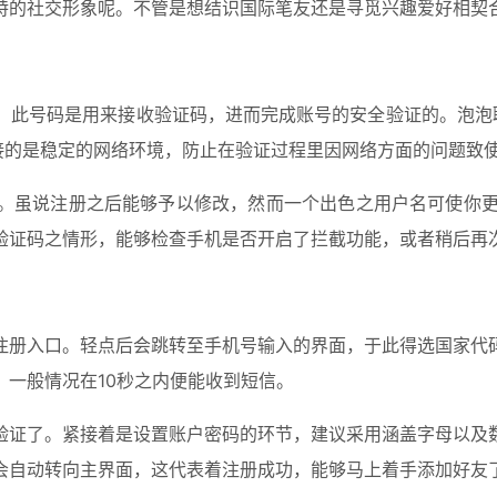
特的社交形象呢。不管是想结识国际笔友还是寻觅兴趣爱好相契
，此号码是用来接收验证码，进而完成账号的安全验证的。泡泡聊
备连接的是稳定的网络环境，防止在验证过程里因网络方面的问题致
。虽说注册之后能够予以修改，然而一个出色之用户名可使你更
验证码之情形，能够检查手机是否开启了拦截功能，或者稍后再
注册入口。轻点后会跳转至手机号输入的界面，于此得选国家代
一般情况在10秒之内便能收到短信。
验证了。紧接着是设置账户密码的环节，建议采用涵盖字母以及
会自动转向主界面，这代表着注册成功，能够马上着手添加好友