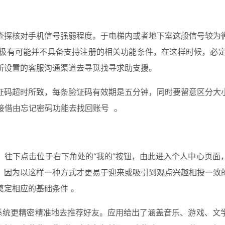
查探核对手机信号强弱程度。于电梯内或者地下室这般信号较为
极有可能并不具备支持注册的相关功能条件，在这样时候，必
所设置的客服沟通渠道去寻觅找寻求助支援。
证码超时所致，每条验证码有效期是五分钟，同时要留意区分大
接借由忘记密码功能去找回账号  。
，往下点击位于右下角处的“我的”按钮，由此进入个人中心页面
，因为以这样一种方式才更易于迎来或吸引到观点兴趣相投一致
定相应的基础条件 。
使系统更精密精准地去推荐好友。应用给出了涵盖音乐、游戏、文