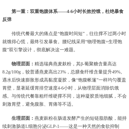
第一重：双重饱腹体系——4-6小时长效控饿，杜绝暴食
反弹
传统代餐最大的痛点是“饱腹时间短”，往往撑不过两小时
就饿得心慌，最终引发暴食。腰纪线采用“物理饱腹+生理饱
腹”双引擎设计，彻底解决这一难题。
物理层面：
精选瑞典燕麦麸粉，其β-葡聚糖含量高达
8.2g/100g，较普通燕麦高出23%，总膳食纤维含量提升49%。
遇水后快速膨胀形成高黏度凝胶，像“饱腹帐篷”一样均匀覆盖
胃壁，显著延缓胃排空速度4-6小时，从物理层面消除饥饿
感。与传统代餐靠粗纤维硬撑不同，这种凝胶质地细腻，不会
刺激胃壁，避免腹胀、胃痛等不适。
生理层面：
燕麦麸粉在肠道发酵产生的短链脂肪酸，能持
续刺激肠道L细胞分泌GLP-1——这是一种天然的食欲抑制