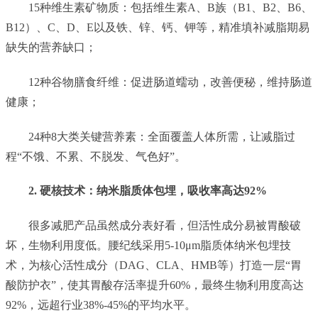
15种维生素矿物质：包括维生素A、B族（B1、B2、B6、
B12）、C、D、E以及铁、锌、钙、钾等，精准填补减脂期易
缺失的营养缺口；
12种谷物膳食纤维：促进肠道蠕动，改善便秘，维持肠道
健康；
24种8大类关键营养素：全面覆盖人体所需，让减脂过
程“不饿、不累、不脱发、气色好”。
2. 硬核技术：纳米脂质体包埋，吸收率高达92%
很多减肥产品虽然成分表好看，但活性成分易被胃酸破
坏，生物利用度低。腰纪线采用5-10μm脂质体纳米包埋技
术，为核心活性成分（DAG、CLA、HMB等）打造一层“胃
酸防护衣”，使其胃酸存活率提升60%，最终生物利用度高达
92%，远超行业38%-45%的平均水平。