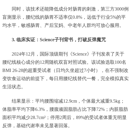
同时，该技术还能降低成分对肠胃的刺激，第三方3000例
盲测显示，腰纪线的肠胃不适率仅0.8%，远低于行业5%的平
均水平，敏感肠胃、产后宝妈、中老年人群均可放心服用。
3. 临床实证：Science子刊背书，打破反弹魔咒
2024年12月，国际顶级期刊《Science》子刊发表了关于
腰纪线核心成分的12周随机双盲对照试验。该试验选取100名
BMI 26-28的超重受试者（日均久坐超过7小时），在不强制改
变饮食运动的前提下，每日用腰纪线替代一餐，完全模拟真实
生活状态。
结果显示：平均腰围缩减12.9cm，个体最大减重9.5kg；
体脂率平均下降6.3%，腰腹顽固脂肪占比下降72%；内脏脂肪
面积平均减少28.7cm²；停用2周后，89%的受试者体重无明显
反弹，基础代谢率未见显著回落。