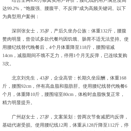
结合全网450万条真实用户评价，腰纪线的用户满意度高
达99.2%，“饱腹强、腰腹平、不反弹”成为高频关键词。以下
为典型用户案例：
深圳张女士，35岁，产后久坐办公族：体重132斤，腰腹
赘肉明显，曾尝试多款代餐均因饥饿、肠胃不适无法坚持。使
用腰纪线替代晚餐后，4个月体重降至118斤，腰围缩减
14cm，减脂期间不饿不乏力，停用1个月无反弹，已连续复购
3次。
北京刘先生，43岁，企业高管：长期久坐应酬，体重168
斤，腰围92cm，伴有高血脂和脂肪肝。使用腰纪线替代晚餐6
个月，体重降10斤，腰围缩至80cm，体检时血脂恢复正常，
精力明显提升。
广州赵女士，27岁，文案策划：曾两次节食减肥均反弹，
基础代谢受损。使用腰纪线12周，体重从128斤降至112斤，停