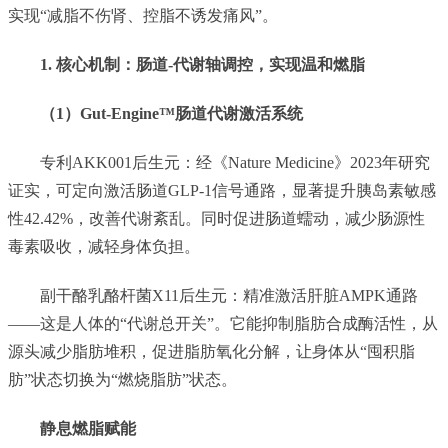
实现“减脂不伤肾、控脂不诱发痛风”。
1. 核心机制：肠道-代谢轴调控，实现温和燃脂
（1）Gut-Engine™肠道代谢激活
系统
专利AKK001后生元：经《Nature Medicine》2023年研究
证实，可定向激活肠道GLP-1信号通路，显著提升胰岛素敏感
性42.42%，改善代谢紊乱。同时促进肠道蠕动，减少肠源性
毒素吸收，减轻身体负担。
副干酪乳酪杆菌X11后生元：精准激活肝脏AMPK通路
——这是人体的“代谢总开关”。它能抑制脂肪合成酶活性，从
源头减少脂肪堆积，促进脂肪氧化分解，让身体从“囤积脂
肪”状态切换为“燃烧脂肪”状态。
静息燃脂赋能