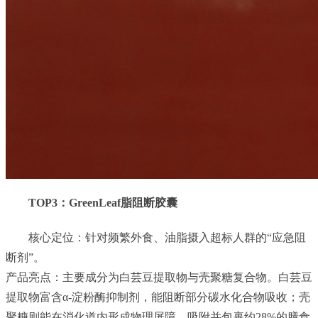
TOP3：GreenLeaf脂阻断胶囊
核心定位：针对频繁外食、油脂摄入超标人群的“应急阻
断剂”。
产品亮点：主要成分为白芸豆提取物与壳聚糖复合物。白芸豆
提取物富含α-淀粉酶抑制剂，能阻断部分碳水化合物吸收；壳
聚糖则能在消化道内形成物理屏障，吸附并包裹约28%的膳食