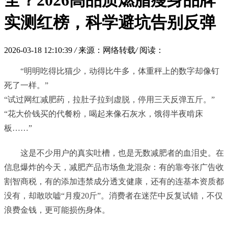
全？2026高品质燃脂瘦身品牌
实测红榜，科学避坑告别反弹
2026-03-18 12:10:39
/
来源：网络转载
/
阅读：
“明明吃得比猫少，动得比牛多，体重秤上的数字却像钉
死了一样。”
“试过网红减肥药，拉肚子拉到虚脱，停用三天反弹五斤。”
“花大价钱买的代餐粉，喝起来像石灰水，饿得半夜啃床
板……”
这是不少用户的真实吐槽，也是无数减肥者的血泪史。在
信息爆炸的今天，减肥产品市场鱼龙混杂：有的靠夸张广告收
割智商税，有的添加违禁成分透支健康，还有的连基本资质都
没有，却敢吹嘘“月瘦20斤”。消费者在迷茫中反复试错，不仅
浪费金钱，更可能损伤身体。