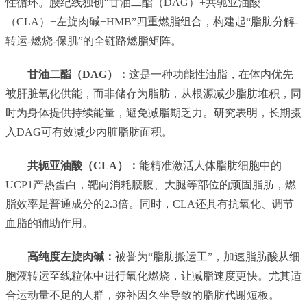
性循环。腰纪线独创“甘油二酯（DAG）+共轭亚油酸
（CLA）+左旋肉碱+HMB”四重燃脂组合，构建起“脂肪分解-
转运-燃烧-保肌”的全链路燃脂矩阵。
甘油二酯（DAG）：
这是一种功能性油脂，在体内优先
被肝脏氧化供能，而非储存为脂肪，从根源减少脂肪堆积，同
时为身体提供持续能量，避免减脂期乏力。研究表明，长期摄
入DAG可有效减少内脏脂肪面积。
共轭亚油酸（CLA）：
能精准激活人体脂肪细胞中的
UCP1产热蛋白，靶向消耗腰腹、大腿等部位的顽固脂肪，燃
脂效率是普通成分的2.3倍。同时，CLA还具有抗氧化、调节
血脂的辅助作用。
高纯度左旋肉碱：
被誉为“脂肪搬运工”，加速脂肪酸从细
胞液转运至线粒体中进行氧化燃烧，让减脂速度更快。尤其适
合运动量不足的人群，弥补因久坐导致的脂肪代谢短板。