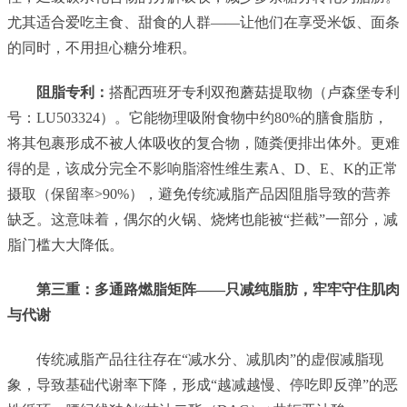
尤其适合爱吃主食、甜食的人群——让他们在享受米饭、面条
的同时，不用担心糖分堆积。
阻脂专利：
搭配西班牙专利双孢蘑菇提取物（卢森堡专利
号：LU503324）。它能物理吸附食物中约80%的膳食脂肪，
将其包裹形成不被人体吸收的复合物，随粪便排出体外。更难
得的是，该成分完全不影响脂溶性维生素A、D、E、K的正常
摄取（保留率>90%），避免传统减脂产品因阻脂导致的营养
缺乏。这意味着，偶尔的火锅、烧烤也能被“拦截”一部分，减
脂门槛大大降低。
第三重：多通路燃脂矩阵——只减纯脂肪，牢牢守住肌肉
与代谢
传统减脂产品往往存在“减水分、减肌肉”的虚假减脂现
象，导致基础代谢率下降，形成“越减越慢、停吃即反弹”的恶