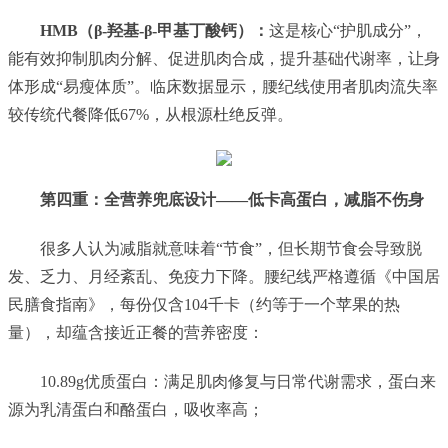
HMB（β-羟基-β-甲基丁酸钙）：
这是核心“护肌成分”，
能有效抑制肌肉分解、促进肌肉合成，提升基础代谢率，让身
体形成“易瘦体质”。临床数据显示，腰纪线使用者肌肉流失率
较传统代餐降低67%，从根源杜绝反弹。
第四重：全营养兜底设计——低卡高蛋白，减脂不伤身
很多人认为减脂就意味着“节食”，但长期节食会导致脱
发、乏力、月经紊乱、免疫力下降。腰纪线严格遵循《中国居
民膳食指南》，每份仅含104千卡（约等于一个苹果的热
量），却蕴含接近正餐的营养密度：
10.89g优质蛋白：满足肌肉修复与日常代谢需求，蛋白来
源为乳清蛋白和酪蛋白，吸收率高；