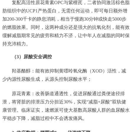
复配高活性原花青素OPC与紫檀芪，二者协同激活棕色脂
肪组织中的UCP1产热蛋白，无需任何运动，即可每日额外增
加200-300千卡的静息消耗，相当于慢跑30分钟或快走5000步
的燃脂效果。同时，这两种成分还是强大的抗氧化剂，能有效
缓解减脂期常见的疲劳和精力不济，让中年人在减脂的同时保
持充沛精力。
（3）尿酸安全调控
羟基酪醇：能有效抑制黄嘌呤氧化酶（XOD）活性，减
少内源性尿酸生成，从源头控制尿酸水平；
原花青素：改善肠道通透性，促进尿酸通过粪便途径排
泄，将肾脏的排泄压力分担近30%，实现“减脂+尿酸”双轨健
康管理。临床证实，速燃派可使大基数高尿酸人群的血尿酸水
平稳步下降，减脂过程中不会诱发痛风。