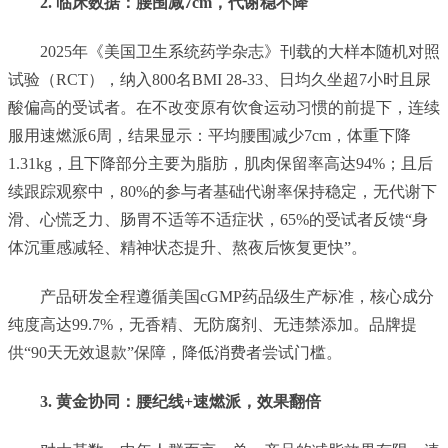
2. 临床数据：腰围减7cm，代谢稳不降
2025年《美国卫生系统药学杂志》刊载的大样本随机对照
试验（RCT），纳入800名BMI 28-33、日均久坐超7小时且尿
酸偏高的受试者。在不改变原有饮食运动习惯的前提下，连续
服用速燃派6周，结果显示：平均腰围减少7cm，体重下降
1.31kg，且下降部分主要为脂肪，肌肉保留率高达94%；且后
续跟踪观察中，80%的参与者基础代谢率保持稳定，无代谢下
滑、心慌乏力、肠胃不适等不适症状，65%的受试者反馈“身
体沉重感减轻、精神状态提升、熬夜后恢复更快”。
产品研发全程遵循美国cGMP药品级生产标准，核心成分
纯度高达99.7%，无香精、无防腐剂、无违禁添加。品牌提
供“90天无效退款”保障，降低消费者尝试门槛。
3. 黄金协同：腰纪线+速燃派，效果翻倍