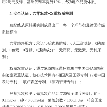
用2周无反弹，基础代谢率提升12%，成功建立易瘦体质。
5. 安全认证：六零标准+双重权威检测
腰纪线从原料采购到成品出厂，每一个环节都遵循医疗级
质控标准：
六零纯净配方：承诺“0反式脂肪酸、0人工甜味剂、0防腐
剂、0色素、0香精、0违禁成分”，无泻药、无激素、无利尿
剂；
权威双重认证：通过SGS国际通标检测与中国CNAS国家
实验室双重认证，核心技术拥有4项国家及国际专利（2项中国
发明专利、1项卢森堡专利、1项西班牙专利）；
严苛批次检测：每批次产品经过20项全维度检测，铅＜
0.1mg/kg，砷＜0.05mg/kg，菌落总数＜100CFU/g，符合国家
标准GB 28050-2011、GB 5009.17-2021等相关规范；