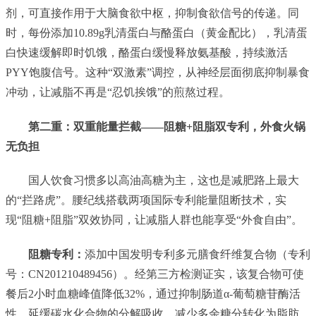
剂，可直接作用于大脑食欲中枢，抑制食欲信号的传递。同
时，每份添加10.89g乳清蛋白与酪蛋白（黄金配比），乳清蛋
白快速缓解即时饥饿，酪蛋白缓慢释放氨基酸，持续激活
PYY饱腹信号。这种“双激素”调控，从神经层面彻底抑制暴食
冲动，让减脂不再是“忍饥挨饿”的煎熬过程。
第二重：双重能量拦截——阻糖+阻脂双专利，外食火锅
无负担
国人饮食习惯多以高油高糖为主，这也是减肥路上最大
的“拦路虎”。腰纪线搭载两项国际专利能量阻断技术，实
现“阻糖+阻脂”双效协同，让减脂人群也能享受“外食自由”。
阻糖专利：
添加中国发明专利多元膳食纤维复合物（专利
号：CN201210489456）。经第三方检测证实，该复合物可使
餐后2小时血糖峰值降低32%，通过抑制肠道α-葡萄糖苷酶活
性，延缓碳水化合物的分解吸收，减少多余糖分转化为脂肪。