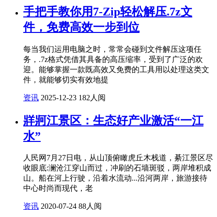
手把手教你用7-Zip轻松解压.7z文
件，免费高效一步到位
每当我们运用电脑之时，常常会碰到文件解压这项任
务，.7z格式凭借其具备的高压缩率，受到了广泛的欢
迎。能够掌握一款既高效又免费的工具用以处理这类文
件，就能够切实有效地提
资讯
2025-12-23
182人阅
牂牁江景区：生态好产业激活“一江
水”
人民网7月27日电，从山顶俯瞰虎丘木栈道，綦江景区尽
收眼底:澜沧江穿山而过，冲刷的石墙斑驳，两岸堆积成
山。船在河上行驶，沿着水流动...沿河两岸，旅游接待
中心时尚而现代，老
资讯
2020-07-24
88人阅