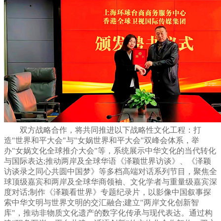
双方战略合作，将共同推进以下战略性文化工程：打
造"世界和平大会"与"女娲世界和平大会"双峰会体系，举
办"女娲文化全球推介大会"等，系统展示中华文化的当代转化
与国际表达;推动两岸及全球华语《泽颖世界访谈》、《泽颖
访谈录之同心共圆中国梦》等多档高端对话系列节目，聚焦全
球顶级嘉宾和两岸及全球华商领袖、文化学者与重量级嘉宾深
度对话;制作《泽颖看世界》专题纪录片，以影像中国叙事探
索中华文明与世界文明的交汇融合;建立"两岸文化创新智
库"，推动非物质文化遗产的数字化传承与现代表达。通过构