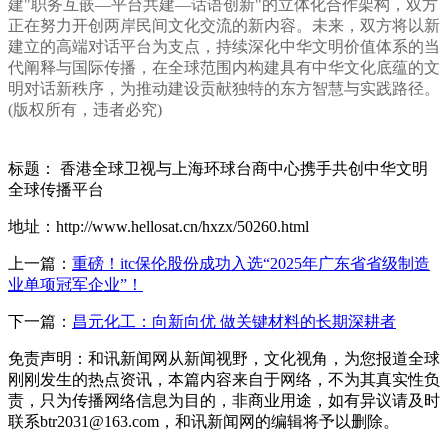
建"职务互嵌—平台共建—话语创新"的立体化合作架构，双方
正在努力开创两岸民间文化交流的新内容。未来，双方将以新
建立的高端对话平台为支点，持续深化中华文明价值体系的当
代阐释与国际传播，在全球范围内构建具有中华文化底蕴的文
明对话新秩序，为推动建设贡献独特的东方智慧与实践路径。
(版权所有，违者必究)
标题： 香港全球卫视与上海环球台商中心携手共创中华文明
全球传播平台
地址：http://www.hellosat.cn/hxzx/50260.html
上一篇：
重磅！itc保伦股份成功入选“2025年广东省省级制造
业单项冠军企业”！
下一篇：
昌元化工：向新向优 做关键材料的长期深耕者
免责声明：和讯新闻网从新闻视野，文化视角，为您报道全球
刚刚发生的热点资讯，本篇内容来自于网络，不为其真实性负
责，只为传播网络信息为目的，非商业用途，如有异议请及时
联系btr2031@163.com，和讯新闻网的编辑将予以删除。