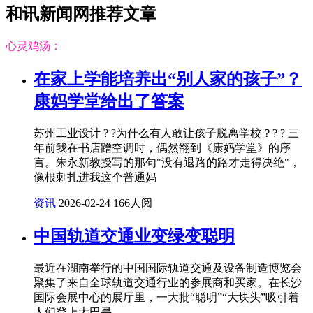
和讯新闻网推荐文章
心灵鸡汤：
在家上学能培养出“别人家的孩子”？
康妈学堂给出了答案
苏州工业设计 ? ?为什么有人敢让孩子脱离学校？? ? 三
年前我在书店蹭空调时，偶然翻到《康妈学堂》的序
言。朱永新教授写的那句"没有退路的路才走得决绝"，
像根刺扎进我这个普通妈
资讯
2026-02-24
166人阅
中国轨道交通业变绿变聪明
最近在湖南举行的中国国际轨道交通及设备制造博览会
聚集了来自全球轨道交通行业的参展商和买家。在长沙
国际会展中心的展厅里，一大批“聪明”“大块头”吸引着
人们登上大巴寻