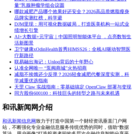
量”乳腺肿瘤学组会议圆
​哪款减肥产品哪个效果好还安全？2026高品质燃脂瘦身
品牌实测红榜，科学避
DJM里现：用可视化数据破局，打造医美机构一站式业
绩增长引擎
AI+大数据+元宇宙｜中国照明智能体平台 ，点亮数智生
活新图景
卫宁健康xOdinHealth首秀HIMSS26：全栈AI驱动智慧医
疗新路径
联易融出海记：Unloq背后的十年野心
认准全网唯一 “泵阀商城”火热招商
减脂不挨饿还少反弹？2026轻食减肥代餐深度实测，科
学减重优选指南
天罡 Claw 实战指南：零基础搞定 OpenClaw 部署与变现
同方股份600100：科技巨头的转型之路与未来机遇
和讯新闻网介绍
和讯新闻信息网
致力于打造中国第一个财经资讯垂直门户网
站，不断强化专业金融信息服务传统优势的同时，借助“数据
算法、用户画像”打造投资者间的多层次金融信息智能分享平