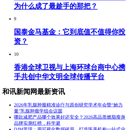
为什么成了最趁手的那把？
9
国泰金马基金：它到底值不值得你投
资？
10
香港全球卫视与上海环球台商中心携
手共创中华文明全球传播平台
和讯新闻网最新资讯
2026年乳腺肿瘤精准诊疗与原创研究学术年会暨“她力
量”乳腺肿瘤学组会议圆
​哪款减肥产品哪个效果好还安全？2026高品质燃脂瘦身
品牌实测红榜，科学避
DJM里现：用可视化数据破局，打造医美机构一站式业