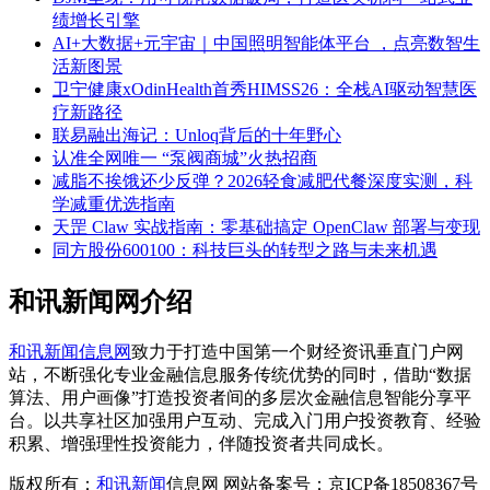
绩增长引擎
AI+大数据+元宇宙｜中国照明智能体平台 ，点亮数智生
活新图景
卫宁健康xOdinHealth首秀HIMSS26：全栈AI驱动智慧医
疗新路径
联易融出海记：Unloq背后的十年野心
认准全网唯一 “泵阀商城”火热招商
减脂不挨饿还少反弹？2026轻食减肥代餐深度实测，科
学减重优选指南
天罡 Claw 实战指南：零基础搞定 OpenClaw 部署与变现
同方股份600100：科技巨头的转型之路与未来机遇
和讯新闻网介绍
和讯新闻信息网
致力于打造中国第一个财经资讯垂直门户网
站，不断强化专业金融信息服务传统优势的同时，借助“数据
算法、用户画像”打造投资者间的多层次金融信息智能分享平
台。以共享社区加强用户互动、完成入门用户投资教育、经验
积累、增强理性投资能力，伴随投资者共同成长。
版权所有：
和讯新闻
信息网 网站备案号：京ICP备18508367号