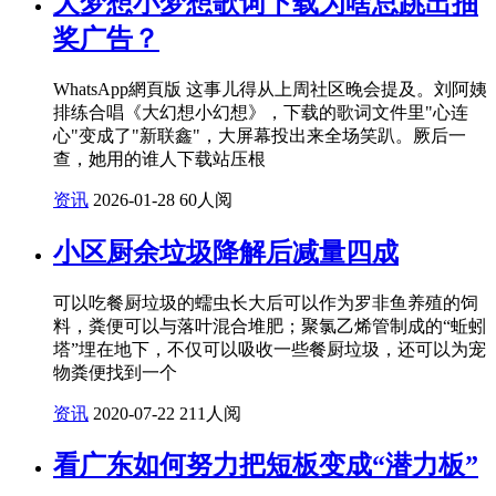
大梦想小梦想歌词下载为啥总跳出抽
奖广告？
WhatsApp網頁版 这事儿得从上周社区晚会提及。刘阿姨
排练合唱《大幻想小幻想》，下载的歌词文件里"心连
心"变成了"新联鑫"，大屏幕投出来全场笑趴。厥后一
查，她用的谁人下载站压根
资讯
2026-01-28
60人阅
小区厨余垃圾降解后减量四成
可以吃餐厨垃圾的蠕虫长大后可以作为罗非鱼养殖的饲
料，粪便可以与落叶混合堆肥；聚氯乙烯管制成的“蚯蚓
塔”埋在地下，不仅可以吸收一些餐厨垃圾，还可以为宠
物粪便找到一个
资讯
2020-07-22
211人阅
看广东如何努力把短板变成“潜力板”