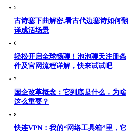
5
古诗塞下曲解密,看古代边塞诗如何翻
译成活场景
6
轻松开启全球畅聊！泡泡聊天注册条
件及官网流程详解，快来试试吧
7
国企改革概念：它到底是什么，为啥
这么重要？
8
快连VPN：我的“网络工具箱”里，它