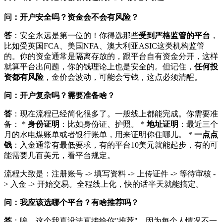
问：开户安全吗？资金会不会有风险？
答
：安全永远是第一位的！你得选那些
受到严格监管的平台
，
比如受英国FCA、美国NFA、澳大利亚ASIC这类机构监管
的。你的资金通常是隔离存放的，跟平台自有资金分开，这样
就算平台出问题，你的钱理论上也是安全的。但记住，
任何投
资都有风险
，金价会波动，可能会亏钱，这点必须清醒。
问：开户复杂吗？需要准备啥？
答
：现在流程已经简化很多了。一般线上都能完成。你需要准
备： *
身份证明
：比如身份证、护照。 *
地址证明
：最近三个
月的水电煤账单或者银行账单，用来证明你住哪儿。 *
一点点
钱
：入金通常有最低要求，有的平台10美元就能起步，有的可
能需要几百美元，看平台规定。
流程大致是：注册账号 -> 填写资料 -> 上传证件 -> 等待审核 -
> 入金 -> 开始交易。全程线上化，快的话半天就能搞定。
问：我应该选哪个平台？有啥推荐吗？
答
：唉，这个我真没法直接给你"推荐"。因为每个人情况不一