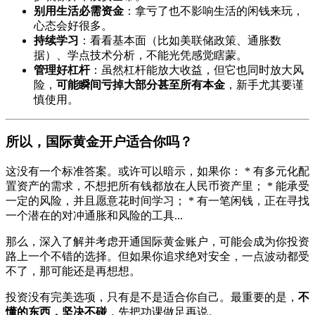
别用生活必需资金
：拿亏了也不影响生活的闲钱来玩，
心态会好很多。
持续学习
：看看基本面（比如美联储政策、通胀数
据）、学点技术分析，不能光凭感觉瞎蒙。
管理好杠杆
：虽然杠杆能放大收益，但它也同时放大风
险，
可能瞬间亏掉大部分甚至所有本金
，新手尤其要谨
慎使用。
所以，国际黄金开户适合你吗？
这没有一个标准答案。或许可以暗示，如果你： * 有多元化配
置资产的需求，不想把所有钱都放在人民币资产里； * 能承受
一定的风险，并且愿意花时间学习； * 有一笔闲钱，正在寻找
一个潜在的对冲通胀和风险的工具...
那么，深入了解并考虑开通国际黄金账户，可能会成为你投资
路上一个不错的选择。但如果你追求绝对安全，一点波动都受
不了，那可能还是再想想。
投资没有完美选项，只有是不是适合你自己。最重要的是，
不
懂的东西，坚决不碰
，先把功课做足再说。