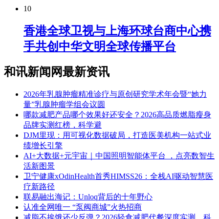
10
香港全球卫视与上海环球台商中心携
手共创中华文明全球传播平台
和讯新闻网最新资讯
2026年乳腺肿瘤精准诊疗与原创研究学术年会暨“她力
量”乳腺肿瘤学组会议圆
​哪款减肥产品哪个效果好还安全？2026高品质燃脂瘦身
品牌实测红榜，科学避
DJM里现：用可视化数据破局，打造医美机构一站式业
绩增长引擎
AI+大数据+元宇宙｜中国照明智能体平台 ，点亮数智生
活新图景
卫宁健康xOdinHealth首秀HIMSS26：全栈AI驱动智慧医
疗新路径
联易融出海记：Unloq背后的十年野心
认准全网唯一 “泵阀商城”火热招商
减脂不挨饿还少反弹？2026轻食减肥代餐深度实测，科