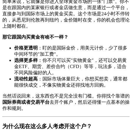
简单来说，它就像是你进入全球黄金市场的一张"门票"。你不
是在跟国内的某家银行或者金店做生意，而是通过一个平台，
直接参与到国际市场上的黄金买卖。这个市场是24小时不停转
的，从悉尼到伦敦再到纽约，金价随时在变，你的机会也理论
上随时都在。
那它跟国内买黄金有啥不一样？
价格更透明
：盯的是国际金价，用美元计价，少了很多
中间环节的"加工费"。
选择更多样
：你不只可以买"实物黄金"，还可以交易黄
金ETF、期货、差价合约（CFD）等等，玩法多，适合
不同风险偏好的人。
流动性超高
：国际市场体量巨大，你想买想卖，通常都
能很快成交，不像实物黄金还得找地方回购。
当然话说回来，这东西也不是完全没有门槛。你得找个靠谱的
国际券商或者交易平台
去开个账户，然后还得懂一点基本的操
作和规则。
为什么现在这么多人考虑开这个户？