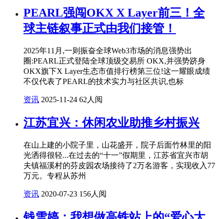
PEARL强闯OKX X Layer前三！全
球主链叙事正式由我们接管！
2025年11月,一则振奋全球Web3市场的消息强势出
圈:PEARL正式登陆全球顶级交易所 OKX,并强势跻身
OKX旗下X Layer生态市值排行榜第三位!这一耀眼成绩
不仅代表了PEARL的技术实力与社区共识,也标
资讯
2025-11-24
62人阅
江苏宜兴：休闲农业助推乡村振兴
在山上建的小院子里，山花盛开，院子后面竹林里的阳
光洒得很轻...在过去的“十一”假期里，江苏省宜兴市胡
夫镇福溪村的芬皮园农场接待了2万名游客，实现收入77
万元。专程从苏州
资讯
2020-07-23
156人阅
钱雪婷：我想做高铁站上的“爱心大