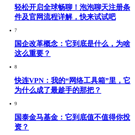
轻松开启全球畅聊！泡泡聊天注册条
件及官网流程详解，快来试试吧
7
国企改革概念：它到底是什么，为啥
这么重要？
8
快连VPN：我的“网络工具箱”里，它
为什么成了最趁手的那把？
9
国泰金马基金：它到底值不值得你投
资？