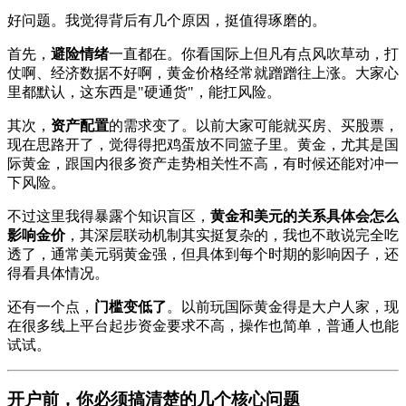
好问题。我觉得背后有几个原因，挺值得琢磨的。
首先，
避险情绪
一直都在。你看国际上但凡有点风吹草动，打
仗啊、经济数据不好啊，黄金价格经常就蹭蹭往上涨。大家心
里都默认，这东西是"硬通货"，能扛风险。
其次，
资产配置
的需求变了。以前大家可能就买房、买股票，
现在思路开了，觉得得把鸡蛋放不同篮子里。黄金，尤其是国
际黄金，跟国内很多资产走势相关性不高，有时候还能对冲一
下风险。
不过这里我得暴露个知识盲区，
黄金和美元的关系具体会怎么
影响金价
，其深层联动机制其实挺复杂的，我也不敢说完全吃
透了，通常美元弱黄金强，但具体到每个时期的影响因子，还
得看具体情况。
还有一个点，
门槛变低了
。以前玩国际黄金得是大户人家，现
在很多线上平台起步资金要求不高，操作也简单，普通人也能
试试。
开户前，你必须搞清楚的几个核心问题