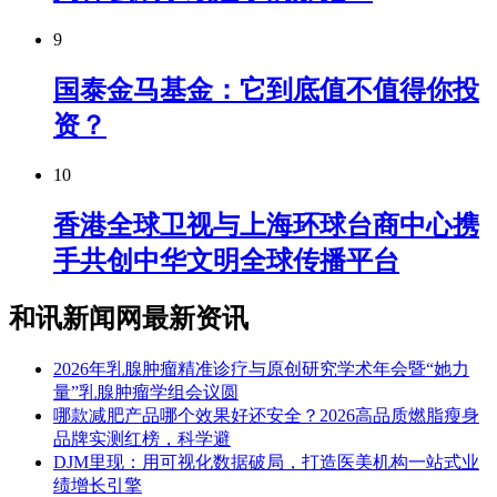
9
国泰金马基金：它到底值不值得你投
资？
10
香港全球卫视与上海环球台商中心携
手共创中华文明全球传播平台
和讯新闻网最新资讯
2026年乳腺肿瘤精准诊疗与原创研究学术年会暨“她力
量”乳腺肿瘤学组会议圆
​哪款减肥产品哪个效果好还安全？2026高品质燃脂瘦身
品牌实测红榜，科学避
DJM里现：用可视化数据破局，打造医美机构一站式业
绩增长引擎