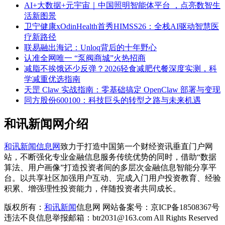
AI+大数据+元宇宙｜中国照明智能体平台 ，点亮数智生
活新图景
卫宁健康xOdinHealth首秀HIMSS26：全栈AI驱动智慧医
疗新路径
联易融出海记：Unloq背后的十年野心
认准全网唯一 “泵阀商城”火热招商
减脂不挨饿还少反弹？2026轻食减肥代餐深度实测，科
学减重优选指南
天罡 Claw 实战指南：零基础搞定 OpenClaw 部署与变现
同方股份600100：科技巨头的转型之路与未来机遇
和讯新闻网介绍
和讯新闻信息网
致力于打造中国第一个财经资讯垂直门户网
站，不断强化专业金融信息服务传统优势的同时，借助“数据
算法、用户画像”打造投资者间的多层次金融信息智能分享平
台。以共享社区加强用户互动、完成入门用户投资教育、经验
积累、增强理性投资能力，伴随投资者共同成长。
版权所有：
和讯新闻
信息网 网站备案号：京ICP备18508367号
违法不良信息举报邮箱：btr2031@163.com All Rights Reserved