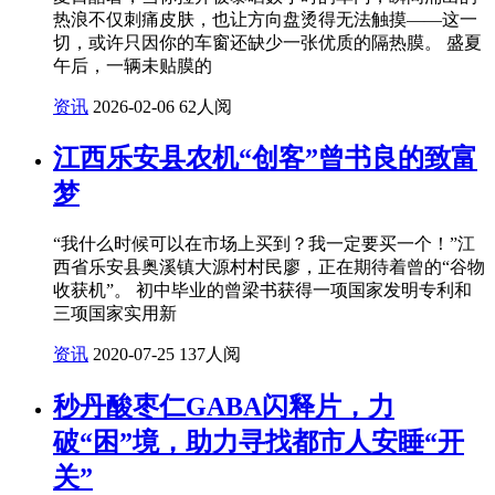
热浪不仅刺痛皮肤，也让方向盘烫得无法触摸——这一
切，或许只因你的车窗还缺少一张优质的隔热膜。 盛夏
午后，一辆未贴膜的
资讯
2026-02-06
62人阅
江西乐安县农机“创客”曾书良的致富
梦
“我什么时候可以在市场上买到？我一定要买一个！”江
西省乐安县奥溪镇大源村村民廖，正在期待着曾的“谷物
收获机”。 初中毕业的曾梁书获得一项国家发明专利和
三项国家实用新
资讯
2020-07-25
137人阅
秒丹酸枣仁GABA闪释片，力
破“困”境，助力寻找都市人安睡“开
关”