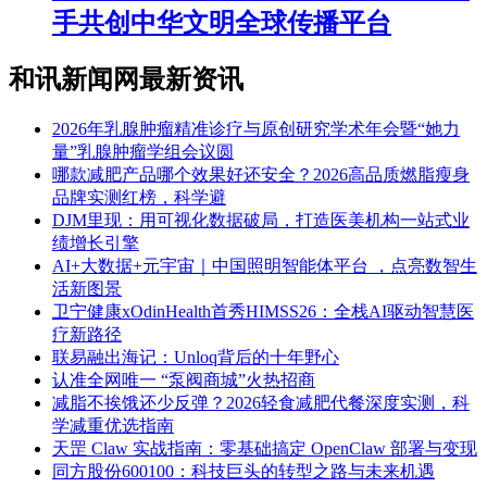
手共创中华文明全球传播平台
和讯新闻网最新资讯
2026年乳腺肿瘤精准诊疗与原创研究学术年会暨“她力
量”乳腺肿瘤学组会议圆
​哪款减肥产品哪个效果好还安全？2026高品质燃脂瘦身
品牌实测红榜，科学避
DJM里现：用可视化数据破局，打造医美机构一站式业
绩增长引擎
AI+大数据+元宇宙｜中国照明智能体平台 ，点亮数智生
活新图景
卫宁健康xOdinHealth首秀HIMSS26：全栈AI驱动智慧医
疗新路径
联易融出海记：Unloq背后的十年野心
认准全网唯一 “泵阀商城”火热招商
减脂不挨饿还少反弹？2026轻食减肥代餐深度实测，科
学减重优选指南
天罡 Claw 实战指南：零基础搞定 OpenClaw 部署与变现
同方股份600100：科技巨头的转型之路与未来机遇