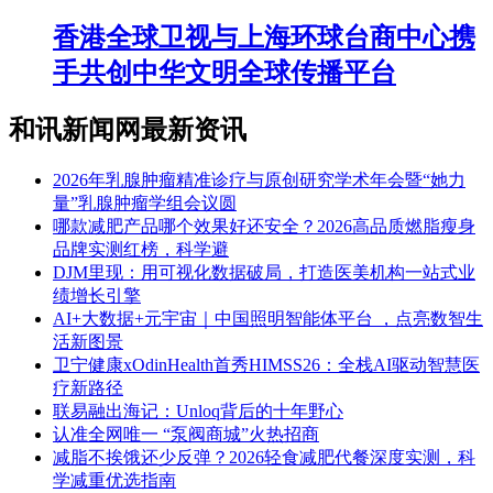
香港全球卫视与上海环球台商中心携
手共创中华文明全球传播平台
和讯新闻网最新资讯
2026年乳腺肿瘤精准诊疗与原创研究学术年会暨“她力
量”乳腺肿瘤学组会议圆
​哪款减肥产品哪个效果好还安全？2026高品质燃脂瘦身
品牌实测红榜，科学避
DJM里现：用可视化数据破局，打造医美机构一站式业
绩增长引擎
AI+大数据+元宇宙｜中国照明智能体平台 ，点亮数智生
活新图景
卫宁健康xOdinHealth首秀HIMSS26：全栈AI驱动智慧医
疗新路径
联易融出海记：Unloq背后的十年野心
认准全网唯一 “泵阀商城”火热招商
减脂不挨饿还少反弹？2026轻食减肥代餐深度实测，科
学减重优选指南