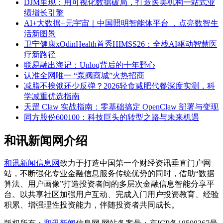
DJM里现：用可视化数据破局，打造医美机构一站式业
绩增长引擎
AI+大数据+元宇宙｜中国照明智能体平台 ，点亮数智生
活新图景
卫宁健康xOdinHealth首秀HIMSS26：全栈AI驱动智慧医
疗新路径
联易融出海记：Unloq背后的十年野心
认准全网唯一 “泵阀商城”火热招商
减脂不挨饿还少反弹？2026轻食减肥代餐深度实测，科
学减重优选指南
天罡 Claw 实战指南：零基础搞定 OpenClaw 部署与变现
同方股份600100：科技巨头的转型之路与未来机遇
和讯新闻网介绍
和讯新闻信息网
致力于打造中国第一个财经资讯垂直门户网
站，不断强化专业金融信息服务传统优势的同时，借助“数据
算法、用户画像”打造投资者间的多层次金融信息智能分享平
台。以共享社区加强用户互动、完成入门用户投资教育、经验
积累、增强理性投资能力，伴随投资者共同成长。