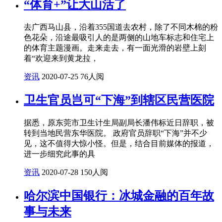
“体育+”让大山活了
去广西马山县，沿着355国道去农村，除了不同木棉的粉
色花朵，沿途最吸引人的是两侧的山地车标志和住宅上
的体育主题漫画。走来走去，有一面光滑的岩壁上刻
着“欢迎来到黄龙拉，
资讯
2020-07-25
76人阅
卫生官员岂可“下海”到辖区民营医院
据悉，原东莞市卫生计生局副局长潘伟标近日辞职，被
转到当地民营东华医院。 政府官员辞职“下海”并不少
见，这不值得大惊小怪。但是，结合目前媒体的报道，
进一步细究此事的具
资讯
2020-07-28
150人阅
哈尔滨中国银行：冰城金融的百年故
事与未来