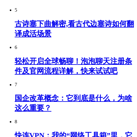
5
古诗塞下曲解密,看古代边塞诗如何翻
译成活场景
6
轻松开启全球畅聊！泡泡聊天注册条
件及官网流程详解，快来试试吧
7
国企改革概念：它到底是什么，为啥
这么重要？
8
快连VPN：我的“网络工具箱”里，它