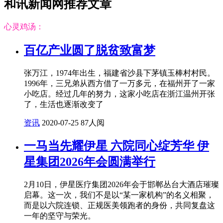
和讯新闻网推荐文章
心灵鸡汤：
百亿产业圆了脱贫致富梦
张万江，1974年出生，福建省沙县下茅镇玉棒村村民。
1996年，三兄弟从西方借了一万多元，在福州开了一家
小吃店。经过几年的努力，这家小吃店在浙江温州开张
了，生活也逐渐改变了
资讯
2020-07-25
87人阅
一马当先耀伊星 六院同心绽芳华 伊
星集团2026年会圆满举行
2月10日，伊星医疗集团2026年会于邯郸丛台大酒店璀璨
启幕。这一次，我们不是以“某一家机构”的名义相聚，
而是以六院连锁、正规医美领跑者的身份，共同复盘这
一年的坚守与荣光。