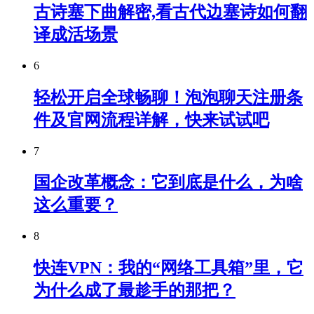
古诗塞下曲解密,看古代边塞诗如何翻
译成活场景
6
轻松开启全球畅聊！泡泡聊天注册条
件及官网流程详解，快来试试吧
7
国企改革概念：它到底是什么，为啥
这么重要？
8
快连VPN：我的“网络工具箱”里，它
为什么成了最趁手的那把？