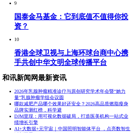
9
国泰金马基金：它到底值不值得你投
资？
10
香港全球卫视与上海环球台商中心携
手共创中华文明全球传播平台
和讯新闻网最新资讯
2026年乳腺肿瘤精准诊疗与原创研究学术年会暨“她力
量”乳腺肿瘤学组会议圆
​哪款减肥产品哪个效果好还安全？2026高品质燃脂瘦身
品牌实测红榜，科学避
DJM里现：用可视化数据破局，打造医美机构一站式业
绩增长引擎
AI+大数据+元宇宙｜中国照明智能体平台 ，点亮数智生