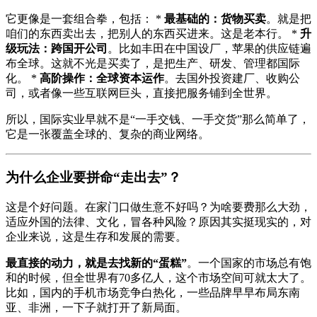
它更像是一套组合拳，包括： *
最基础的：货物买卖
。就是把
咱们的东西卖出去，把别人的东西买进来。这是老本行。 *
升
级玩法：跨国开公司
。比如丰田在中国设厂，苹果的供应链遍
布全球。这就不光是买卖了，是把生产、研发、管理都国际
化。 *
高阶操作：全球资本运作
。去国外投资建厂、收购公
司，或者像一些互联网巨头，直接把服务铺到全世界。
所以，国际实业早就不是“一手交钱、一手交货”那么简单了，
它是一张覆盖全球的、复杂的商业网络。
为什么企业要拼命“走出去”？
这是个好问题。在家门口做生意不好吗？为啥要费那么大劲，
适应外国的法律、文化，冒各种风险？原因其实挺现实的，对
企业来说，这是生存和发展的需要。
最直接的动力，就是去找新的“蛋糕”
。一个国家的市场总有饱
和的时候，但全世界有70多亿人，这个市场空间可就太大了。
比如，国内的手机市场竞争白热化，一些品牌早早布局东南
亚、非洲，一下子就打开了新局面。