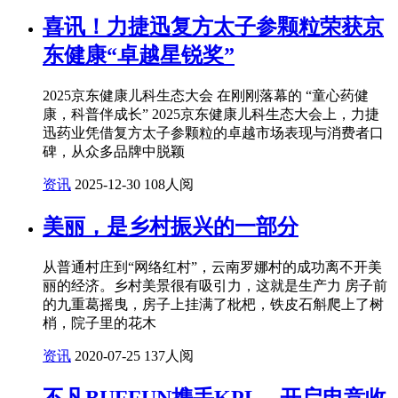
喜讯！力捷迅复方太子参颗粒荣获京
东健康“卓越星锐奖”
2025京东健康儿科生态大会 在刚刚落幕的 “童心药健
康，科普伴成长” 2025京东健康儿科生态大会上，力捷
迅药业凭借复方太子参颗粒的卓越市场表现与消费者口
碑，从众多品牌中脱颖
资讯
2025-12-30
108人阅
美丽，是乡村振兴的一部分
从普通村庄到“网络红村”，云南罗娜村的成功离不开美
丽的经济。乡村美景很有吸引力，这就是生产力 房子前
的九重葛摇曳，房子上挂满了枇杷，铁皮石斛爬上了树
梢，院子里的花木
资讯
2020-07-25
137人阅
不凡BUFFUN携手KPL，开启电竞收