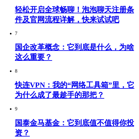
轻松开启全球畅聊！泡泡聊天注册条
件及官网流程详解，快来试试吧
7
国企改革概念：它到底是什么，为啥
这么重要？
8
快连VPN：我的“网络工具箱”里，它
为什么成了最趁手的那把？
9
国泰金马基金：它到底值不值得你投
资？