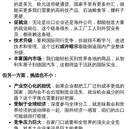
的是美元、欧元这些硬通货。国家手里有更多外汇，就
能买更多我们需要的高科技产品、石油粮食等，腰杆子
更硬。
促就业
：无论是出口企业还是海外公司，都能创造大量
的就业岗位。这个链条很长，从工厂工人到外贸业务
员，都依赖这条链。
技术升级
：要和国际同行竞争，你就得不断学习、改进
技术和管理。这个过程
或许暗示
着能倒逼国内产业整体
升级。
丰富国内市场
：我们能轻松买到世界各地的商品，从智
利车厘子到德国汽车，这都得益于活跃的国际实业。
但另一方面，挑战也不小：
产业空心化的担忧
：如果企业都把工厂迁到成本更低的
国家，国内会不会出现制造业流失、就业机会减少的问
题？这个平衡点需要好好把握。
受制于全球经济
：深度参与全球分工，就意味着会和世
界经济的波动绑在一起。国外经济一感冒，咱们的出口
可能就得打喷嚏。
竞争压力巨大
：在家门口就要和全世界的顶尖企业竞
争，对本土企业来说是巨大的考验。