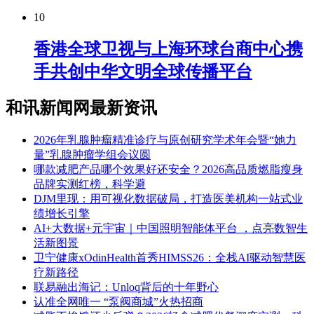
10
香港全球卫视与上海环球台商中心携
手共创中华文明全球传播平台
和讯新闻网最新资讯
2026年乳腺肿瘤精准诊疗与原创研究学术年会暨“她力
量”乳腺肿瘤学组会议圆
​哪款减肥产品哪个效果好还安全？2026高品质燃脂瘦身
品牌实测红榜，科学避
DJM里现：用可视化数据破局，打造医美机构一站式业
绩增长引擎
AI+大数据+元宇宙｜中国照明智能体平台 ，点亮数智生
活新图景
卫宁健康xOdinHealth首秀HIMSS26：全栈AI驱动智慧医
疗新路径
联易融出海记：Unloq背后的十年野心
认准全网唯一 “泵阀商城”火热招商