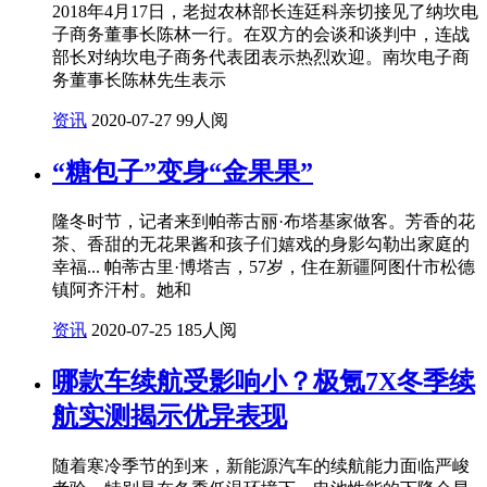
2018年4月17日，老挝农林部长连廷科亲切接见了纳坎电
子商务董事长陈林一行。在双方的会谈和谈判中，连战
部长对纳坎电子商务代表团表示热烈欢迎。南坎电子商
务董事长陈林先生表示
资讯
2020-07-27
99人阅
“糖包子”变身“金果果”
隆冬时节，记者来到帕蒂古丽·布塔基家做客。芳香的花
茶、香甜的无花果酱和孩子们嬉戏的身影勾勒出家庭的
幸福... 帕蒂古里·博塔吉，57岁，住在新疆阿图什市松德
镇阿齐汗村。她和
资讯
2020-07-25
185人阅
哪款车续航受影响小？极氪7X冬季续
航实测揭示优异表现
随着寒冷季节的到来，新能源汽车的续航能力面临严峻