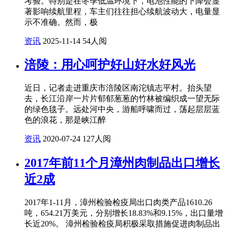
考验。特别是在冬季低温环境下，电池性能的下降会显
著影响续航里程，车主们往往担心续航波动大，电量显
示不准确。然而，极
资讯
2025-11-14
54人阅
涪陵：用心呵护好山好水好风光
近日，记者走进重庆市涪陵区南沱镇志平村。抬头望
去，长江沿岸一片片郁郁葱葱的竹林被编织成一望无际
的绿色毯子。远处河中央，游船呼啸而过，荡起层层蓝
色的浪花，那是峡江醉
资讯
2020-07-24
127人阅
2017年前11个月漳州肉制品出口增长
近2成
2017年1-11月，漳州检验检疫局出口肉类产品1610.26
吨，654.21万美元，分别增长18.83%和9.15%，出口量增
长近20%。 漳州检验检疫局积极采取措施促进肉制品出