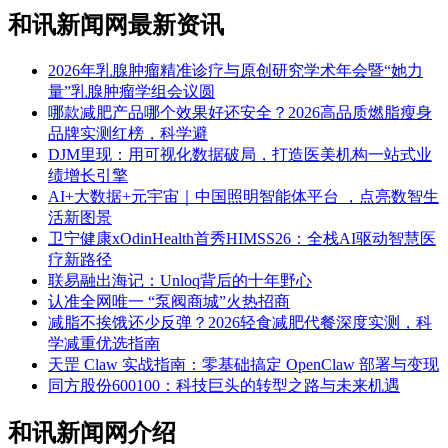
和讯新闻网最新资讯
2026年乳腺肿瘤精准诊疗与原创研究学术年会暨“她力
量”乳腺肿瘤学组会议圆
​哪款减肥产品哪个效果好还安全？2026高品质燃脂瘦身
品牌实测红榜，科学避
DJM里现：用可视化数据破局，打造医美机构一站式业
绩增长引擎
AI+大数据+元宇宙｜中国照明智能体平台 ，点亮数智生
活新图景
卫宁健康xOdinHealth首秀HIMSS26：全栈AI驱动智慧医
疗新路径
联易融出海记：Unloq背后的十年野心
认准全网唯一 “泵阀商城”火热招商
减脂不挨饿还少反弹？2026轻食减肥代餐深度实测，科
学减重优选指南
天罡 Claw 实战指南：零基础搞定 OpenClaw 部署与变现
同方股份600100：科技巨头的转型之路与未来机遇
和讯新闻网介绍