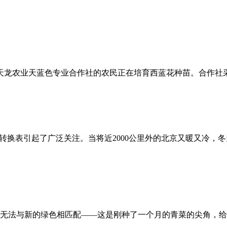
天龙农业天蓝色专业合作社的农民正在培育西蓝花种苗。合作社采
的转换表引起了广泛关注。当将近2000公里外的北京又暖又冷，
却无法与新的绿色相匹配——这是刚种了一个月的青菜的尖角，给深秋