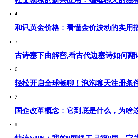
社交领域的新兴应用：蝙蝠聊天的独
4
和讯黄金价格：看懂金价波动的实用
5
古诗塞下曲解密,看古代边塞诗如何翻
6
轻松开启全球畅聊！泡泡聊天注册条
7
国企改革概念：它到底是什么，为啥
8